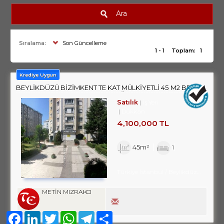
Ara
Sıralama:
Son Güncelleme
1 - 1
Toplam:
1
Krediye Uygun
BEYLİKDÜZÜ BİZİMKENT TE KAT MÜLKİYETLİ 45 M2 BRÜT
33 M2 NET KULLANIMLI SATILIK DÜKKAN
Satılık
İş Yeri
Dükkan
4,100,000 TL
45m²
1
Türkiye İstanbul / Beylikdüzü
/ Kavak
METİN MIZRAKCI
Facebook
LinkedIn
Twitter
WhatsApp
Telegram
Share