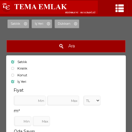
Satılık
İş Yeri
Dükkan
Ara
Satılık
Kiralık
Konut
İş Yeri
Fiyat
m²
Oda Sayısı