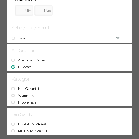
Şehir / İlçe / Semt
İstanbul
Alt Gruplar
Apartman Dairesi
Dükkan
Kategori
Kira Garantili
Yatırımlık
Problemsiz
İlan Sahibi
DUYGU MIZRAKCI
METİN MIZRAKCI