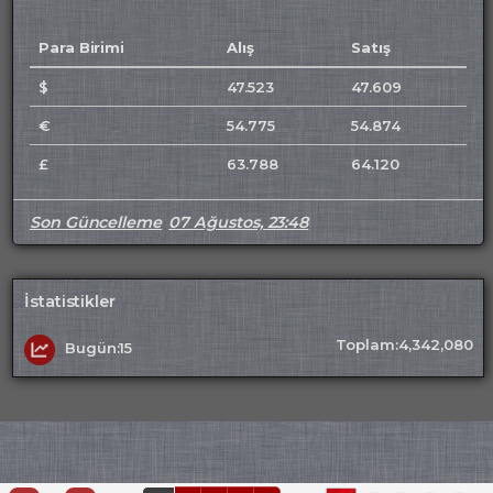
Para Birimi
Alış
Satış
$
47.523
47.609
€
54.775
54.874
£
63.788
64.120
Son Güncelleme
07 Ağustos, 23:48
İstatistikler
Toplam:4,342,080
Bugün:15