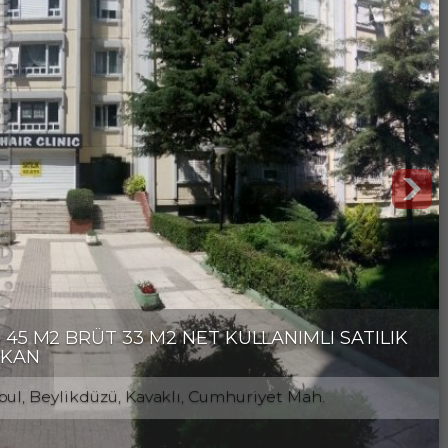
45 M2 BRÜT 33 M2 NET KULLANIMLI SATILIK
KAN
bul, Beylikdüzü, Kavaklı, Cumhuriyet Mah.