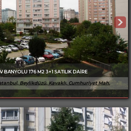
V BANYOLU 176 M2 3+1 SATILIK DAİRE
stanbul, Beylikdüzü, Kavaklı, Cumhuriyet Mah.