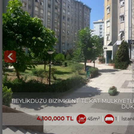
BEYLİKDÜZÜ BİZİMKENT TE KAT MÜLKİYETLİ 
DÜK
4,100,000 TL
45m²
1
İstan