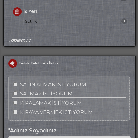
İş Yeri
Satılık
1
Toplam : 7
Emlak Talebinizi İletin
SATIN ALMAK İSTİYORUM
SATMAK İSTİYORUM
KİRALAMAK İSTİYORUM
KİRAYA VERMEK İSTİYORUM
*Adınız Soyadınız