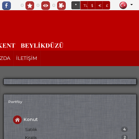
0
0
0
*
TL
$
€
£
IZDA
İLETİŞİM
Portföy
Konut
Satılık
4
Kiralık
2