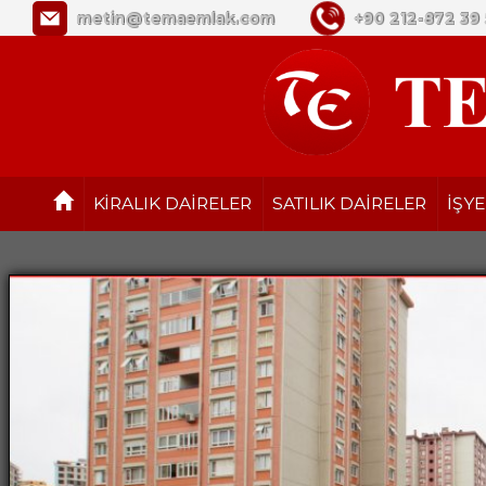
Tema Emlak
metin@temaemlak.com
+90 212-872 39 
KİRALIK DAİRELER
SATILIK DAİRELER
İŞYE