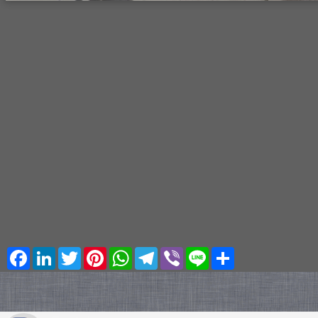
Facebook
LinkedIn
Twitter
Pinterest
WhatsApp
Telegram
Viber
Line
Share