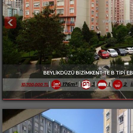
BEYLİKDÜZÜ BİZİMKENT TE B TİPİ EB
176m²
3
1
2
İ
10,700,000 TL