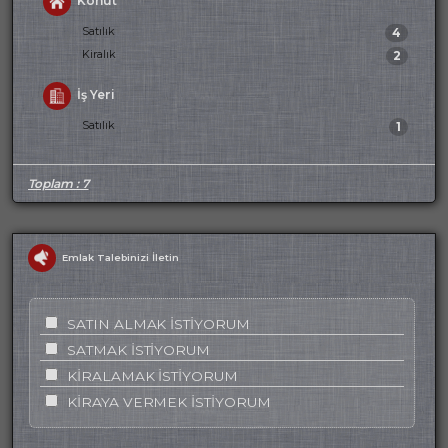
Konut
Satılık
4
Kiralık
2
İş Yeri
Satılık
1
Toplam : 7
Emlak Talebinizi İletin
SATIN ALMAK İSTİYORUM
SATMAK İSTİYORUM
KİRALAMAK İSTİYORUM
KİRAYA VERMEK İSTİYORUM