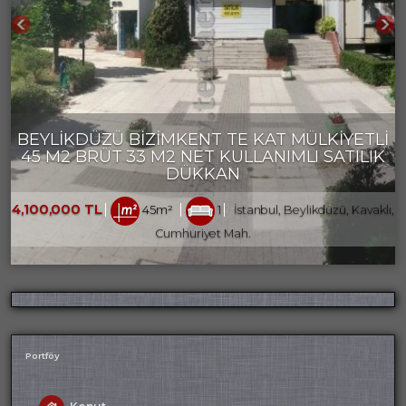
BEYLİKDÜZÜ BİZİMKENT TE KAT MÜLKİYETLİ
45 M2 BRÜT 33 M2 NET KULLANIMLI SATILIK
DÜKKAN
4,100,000 TL
45m²
1
İstanbul, Beylikdüzü, Kavaklı,
Cumhuriyet Mah.
Portföy