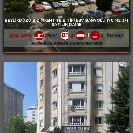
BEYLİKDÜZÜ BİZİMKENT TE B TİPİ EBV BANYOLU 176 M2 3+1
SATILIK DAİRE
176m²
3
1
2
İstanbul,
10,700,000 TL
Beylikdüzü, Kavaklı, Cumhuriyet Mah.