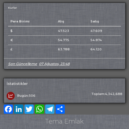
Kurlar
Para Birimi
Alış
Satış
$
47.523
47.609
€
54.775
54.874
£
63.788
64.120
Son Güncelleme
07 Ağustos, 23:48
İstatistikler
Toplam:4,342,688
Bugün:506
Facebook
LinkedIn
Twitter
WhatsApp
Telegram
Share
Tema Emlak