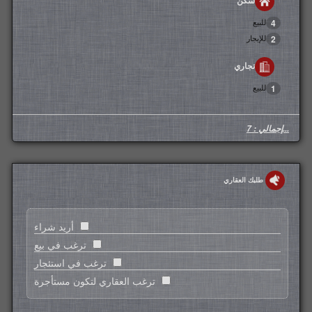
سكن
للبيع
4
للإيجار
2
تجاري
للبيع
1
...إجمالي : 7
طلبك العقاري
أريد شراء
ترغب في بيع
ترغب في استئجار
ترغب العقاري لتكون مستأجرة