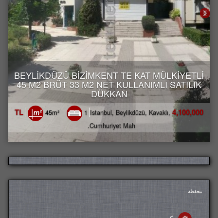
BEYLİKDÜZÜ BİZİMKENT TE KAT MÜLKİYETLİ
45 M2 BRÜT 33 M2 NET KULLANIMLI SATILIK
DÜKKAN
4,100,000 TL
45m²
1
Istanbul, Beylikdüzü, Kavaklı,
Cumhuriyet Mah.
محفظة