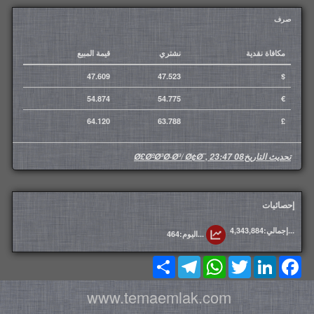
صرف
مكافاة نقدية
نشتري
قيمة المبيع
47.609
47.523
$
54.874
54.775
€
64.120
63.788
£
تحديث التاريخ
08 Ø£ØºØ³Ø·Ø³/ Ø¢Ø¨, 23:47
إحصائيات
...إجمالي:4,343,884
...اليوم:464
Share
Telegram
WhatsApp
Twitter
LinkedIn
Facebook
www.temaemlak.com