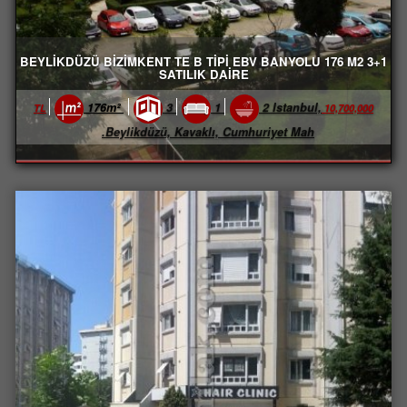
BEYLİKDÜZÜ BİZİMKENT TE B TİPİ EBV BANYOLU 176 M2 3+1
SATILIK DAİRE
176m²
3
1
2
Istanbul,
10,700,000 TL
Beylikdüzü, Kavaklı, Cumhuriyet Mah.