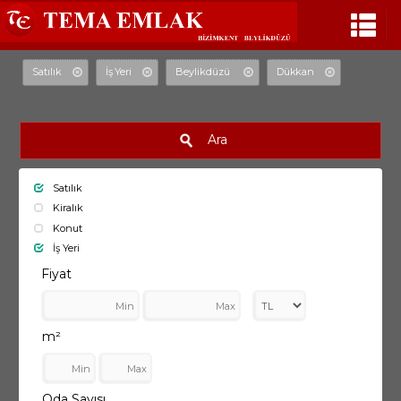
Satılık
İş Yeri
Beylikdüzü
Dükkan
Ara
Satılık
Kiralık
Konut
İş Yeri
Fiyat
m²
Oda Sayısı