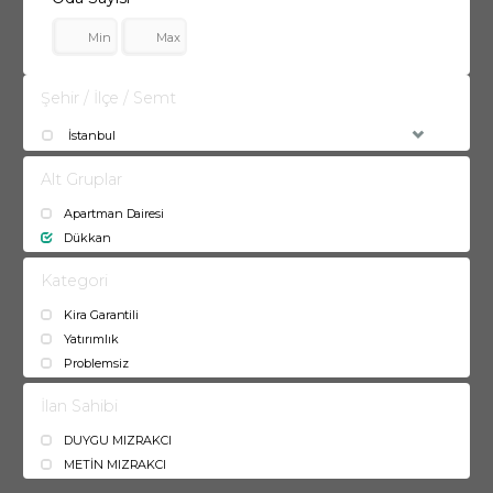
Şehir / İlçe / Semt
İstanbul
Alt Gruplar
Apartman Dairesi
Dükkan
Kategori
Kira Garantili
Yatırımlık
Problemsiz
İlan Sahibi
DUYGU MIZRAKCI
METİN MIZRAKCI