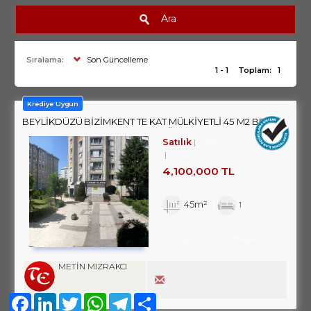
Ara
Sıralama:
Son Güncelleme
1 - 1
Toplam:
1
Krediye Uygun
BEYLİKDÜZÜ BİZİMKENT TE KAT MÜLKİYETLİ 45 M2 BRÜT
33 M2 NET KULLANIMLI SATILIK DÜKKAN
Satılık
İş Yeri
Dükkan
4,100,000 TL
45m²
1
Türkiye İstanbul / Beylikdüzü
/ Kavak
METİN MIZRAKCI
Facebook
LinkedIn
Twitter
WhatsApp
Telegram
Share