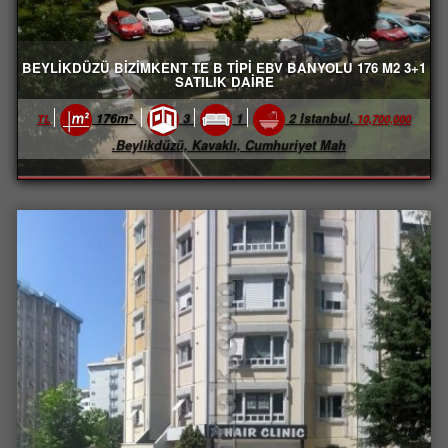
BEYLİKDÜZÜ BİZİMKENT TE B TİPİ EBV BANYOLU 176 M2 3+1
SATILIK DAİRE
176m²
3
1
2
Istanbul,
10,700,000 TL
Beylikdüzü, Kavaklı, Cumhuriyet Mah.