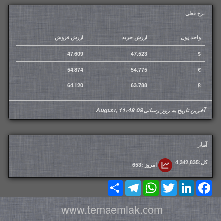
نرخ فعلی‌
واحد پول
ارزش خرید
ارزش فروش
47.609
47.523
$
54.874
54.775
€
64.120
63.788
£
آخرین تاریخ به روز رسانی
08 August, 11:48
آمار
کل:4,342,835
امروز :653
Share
Telegram
WhatsApp
Twitter
LinkedIn
Facebook
www.temaemlak.com