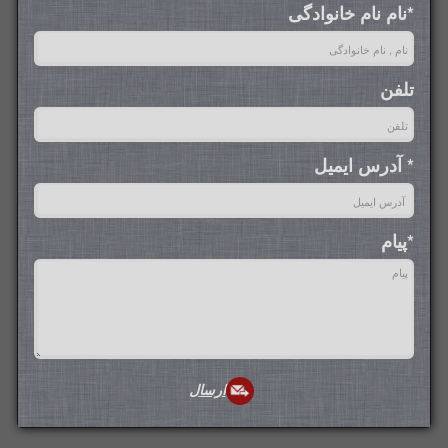
*نام نام خانواد‌گی
تلفن
* آدرس ایمیل
*پیام
ارسال