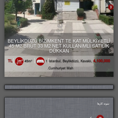
BEYLİKDÜZÜ BİZİMKENT TE KAT MÜLKİYETLİ
45 M2 BRÜT 33 M2 NET KULLANIMLI SATILIK
DÜKKAN
4,100,000 TL
45m²
1
Istanbul, Beylikdüzü, Kavaklı,
Cumhuriyet Mah.
نمونه کارها