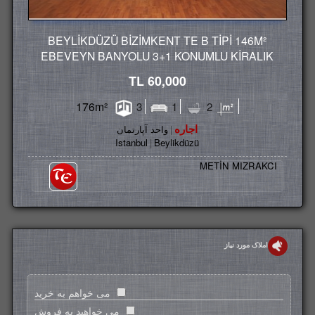
BEYLİKDÜZÜ BİZİMKENT TE B TİPİ 146M²
EBEVEYN BANYOLU 3+1 KONUMLU KİRALIK
DAİRE
60,000 TL
176m²
3
1
2
اجاره
واحد آپارتمان
Istanbul
Beylikdüzü
METİN MIZRAKCI
املاک مورد نیاز
می خواهم به خرید
می خواهید به فروش