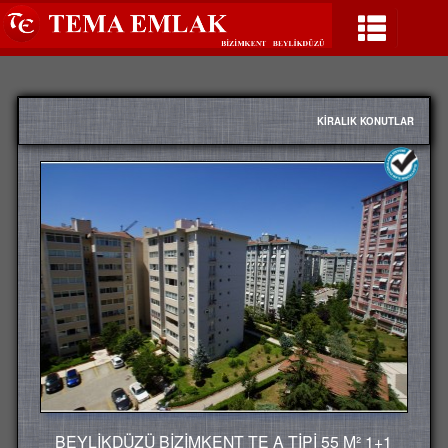
KİRALIK KONUTLAR
BEYLİKDÜZÜ BİZİMKENT TE A TİPİ 55 M² 1+1