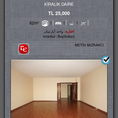
KİRALIK DAİRE
25,000 TL
62m²
1
1
1
اجاره
واحد آپارتمان
Istanbul
Beylikdüzü
METİN MIZRAKCI