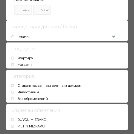
Город / Город/регион / Район
Istanbul
Подгруппы
квартира
Магазин
Категория
С гарантированным рентным доходом
Инвестиции
Без обременений
Владелец объявления
DUYGU MIZRAKCI
METİN MIZRAKCI