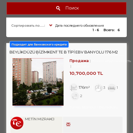
Поиск
Сортировать по.....:
Дата последнего обновления
1 - 6
Всего:
6
Подходит для банковского кредита
BEYLİKDÜZÜ BİZİMKENT TE B TİPİ EBV BANYOLU 176 M2
3+1 SATILIK DAİRE
Продажа
Жилая недвижимость
квартира
10,700,000 TL
176m²
3
1
2
Turkey Istanbul / Beylikdüzü
/ Kavakl
METİN MIZRAKCI